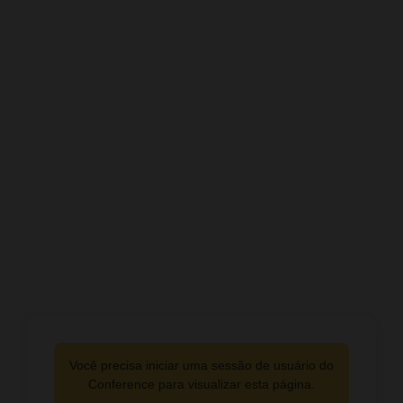
Você precisa iniciar uma sessão de usuário do
Conference para visualizar esta página.