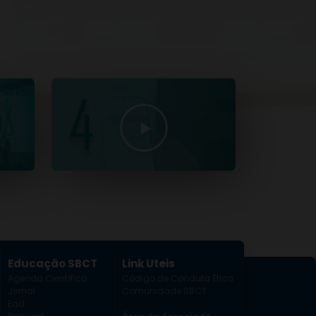
Educação SBCT
Link Uteis
Agenda Científica
Código de Conduta Ética
Jornal
Comunidade SBCT
Ead