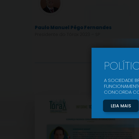
Paulo Manuel Pêgo Fernandes
Presidente do Tórax 2023 – SP
POLÍTI
A SOCIEDADE BR
FUNCIONAMENTO
CONCORDA COM 
LEIA MAIS