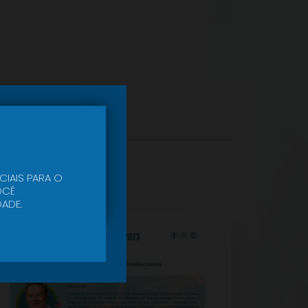
CIAIS PARA O
CÊ
ADE.