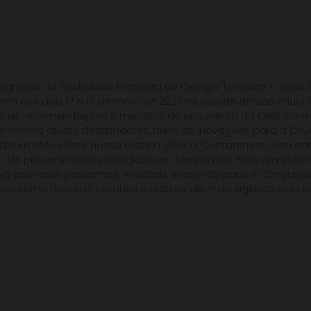
ngresso da Sociedade Brasileira de Cirurgia Torácica – Tórax 
rrerá nos dias 17 a 19 de maio de 2023 na cidade de São Pau
das as recomendações e medidas de segurança da OMS contr
temais atuais, desafiadores, além de inovações para a Cirurg
discussões sobre nossa prática clínica. Contaremos com con
são de procedimentos cirúrgicos em tempo real. Será uma ót
tivo pelo qual passamos. A cidade escolhida para o Congresso,
entífico, como museus, parques e teatros, além da agitada vid