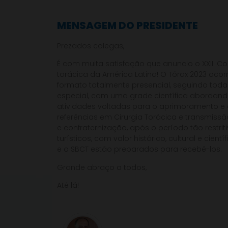
MENSAGEM DO PRESIDENTE
Prezados colegas,
É com muita satisfação que anuncio o XXIII Co
torácica da América Latina! O Tórax 2023 oco
formato totalmente presencial, seguindo to
especial, com uma grade científica abordando 
atividades voltadas para o aprimoramento e 
referências em Cirurgia Torácica e transmis
e confraternização, após o período tão restri
turísticos, com valor histórico, cultural e ci
e a SBCT estão preparados para recebê-los.
Grande abraço a todos,
Até lá!