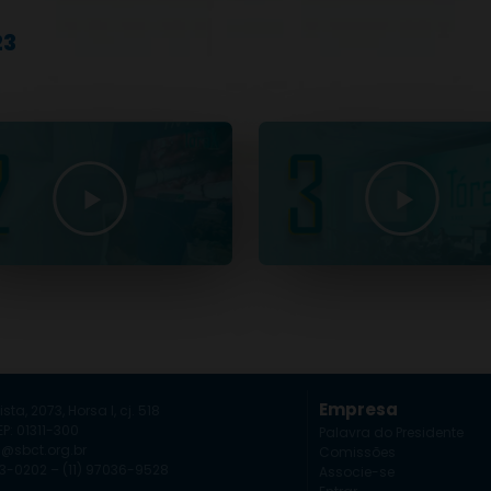
23
Empresa
ista, 2073, Horsa I, cj. 518
P: 01311-300
Palavra do Presidente
a@sbct.org.br
Comissões
253-0202 – (11) 97036-9528
Associe-se