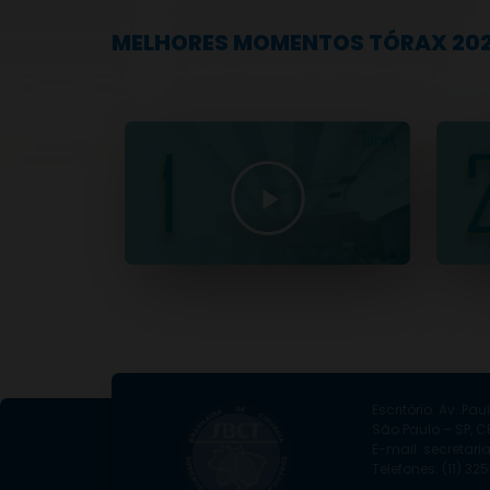
MELHORES MOMENTOS TÓRAX 20
Escritório: Av. Paul
São Paulo – SP, CE
E-mail: secretari
Telefones: (11) 3