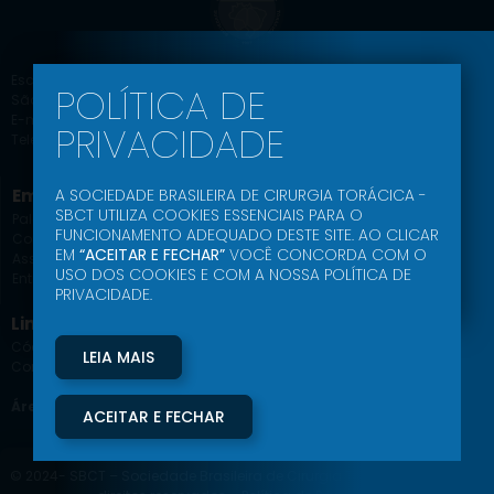
Escritório: Av. Paulista, 2073, Horsa I, cj. 518
POLÍTICA DE
São Paulo – SP, CEP: 01311-300
E-mail: secretaria@sbct.org.br
PRIVACIDADE
Telefones: (11) 3253-0202 – (11) 97036-9528
Empresa
Educação SBCT
A SOCIEDADE BRASILEIRA DE CIRURGIA TORÁCICA -
SBCT UTILIZA COOKIES ESSENCIAIS PARA O
Palavra do Presidente
Agenda Científica
FUNCIONAMENTO ADEQUADO DESTE SITE. AO CLICAR
Comissões
Jornal
EM
“ACEITAR E FECHAR”
VOCÊ CONCORDA COM O
Associe-se
Ead
USO DOS COOKIES E COM A NOSSA POLÍTICA DE
Entrar
Podcast
PRIVACIDADE.
Link Uteis
Código de Conduta Ética
LEIA MAIS
Comunidade SBCT
Área do Associado
ACEITAR E FECHAR
© 2024- SBCT – Sociedade Brasileira de Cirurgia Torácica – Todos os