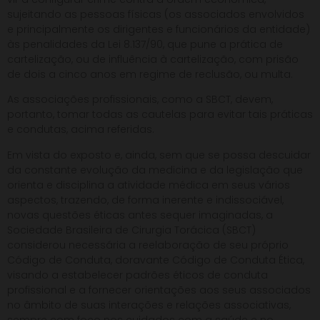
sujeitando as pessoas físicas (os associados envolvidos
e principalmente os dirigentes e funcionários da entidade)
às penalidades da Lei 8.137/90, que pune a prática de
cartelização, ou de influência à cartelização, com prisão
de dois a cinco anos em regime de reclusão, ou multa.
As associações profissionais, como a SBCT, devem,
portanto, tomar todas as cautelas para evitar tais práticas
e condutas, acima referidas.
Em vista do exposto e, ainda, sem que se possa descuidar
da constante evolução da medicina e da legislação que
orienta e disciplina a atividade médica em seus vários
aspectos, trazendo, de forma inerente e indissociável,
novas questões éticas antes sequer imaginadas, a
Sociedade Brasileira de Cirurgia Torácica (SBCT)
considerou necessária a reelaboração de seu próprio
Código de Conduta, doravante Código de Conduta Ética,
visando a estabelecer padrões éticos de conduta
profissional e a fornecer orientações aos seus associados
no âmbito de suas interações e relações associativas,
sempre com foco nos cuidados com a saúde e no