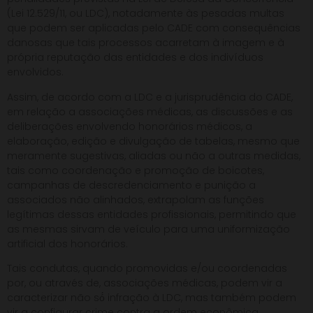
(Lei 12.529/11, ou LDC), notadamente às pesadas multas
que podem ser aplicadas pelo CADE com consequências
danosas que tais processos acarretam à imagem e à
própria reputação das entidades e dos indivíduos
envolvidos.
Assim, de acordo com a LDC e a jurisprudência do CADE,
em relação a associações médicas, as discussões e as
deliberações envolvendo honorários médicos, a
elaboração, edição e divulgação de tabelas, mesmo que
meramente sugestivas, aliadas ou não a outras medidas,
tais como coordenação e promoção de boicotes,
campanhas de descredenciamento e punição a
associados não alinhados, extrapolam as funções
legítimas dessas entidades profissionais, permitindo que
as mesmas sirvam de veículo para uma uniformização
artificial dos honorários.
Tais condutas, quando promovidas e/ou coordenadas
por, ou através de, associações médicas, podem vir a
caracterizar não só́ infração à LDC, mas também podem
vir a configurar crime contra a ordem econômica,