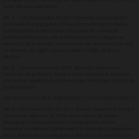
principalmente, nos casos em que estiver em risco o bem-
estar de seus pacientes.
Art. 10 – Os associados da SBCT deverão colaborar em
possíveis investigações conduzidas pelas autoridades
competentes, sindicâncias nos casos de condutas
inadequadas sua ou de quaisquer outros colegas, no
exercício da profissão, observando-se, ao mesmo tempo,
os deveres de sigilo impostos pelo Código de Ética
Médica.
Art. 11 – Os associados da SBCT deverão, quando no
exercício da profissão, basear suas opiniões e decisões
em dados objetivos, fundamentados em bases sólidas de
conhecimento.
DAS RELAÇÕES COM A COMUNIDADE E COM O PODER PÚBLICO
Art. 12 – Os associados da SBCT devem observar e cumprir
as normas vigentes no País, sejam estas da esfera
Municipal, Estadual, Distrital ou Federal, bem como
respeitar os demais regramentos e normativos expedidos
pelas entidades que regulam o exercício da medicina no