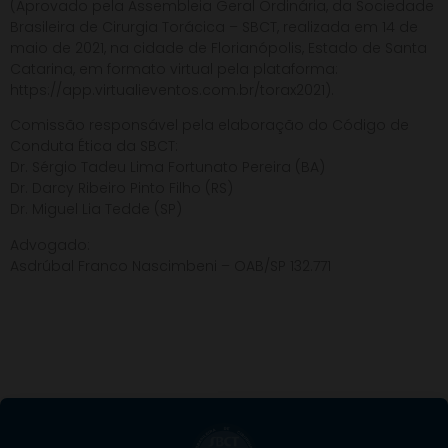
(Aprovado pela Assembleia Geral Ordinária, da Sociedade
Brasileira de Cirurgia Torácica – SBCT, realizada em 14 de
maio de 2021, na cidade de Florianópolis, Estado de Santa
Catarina, em formato virtual pela plataforma:
https://app.virtualieventos.com.br/torax2021).
Comissão responsável pela elaboração do Código de
Conduta Ética da SBCT:
Dr. Sérgio Tadeu Lima Fortunato Pereira (BA)
Dr. Darcy Ribeiro Pinto Filho (RS)
Dr. Miguel Lia Tedde (SP)
Advogado:
Asdrúbal Franco Nascimbeni – OAB/SP 132.771