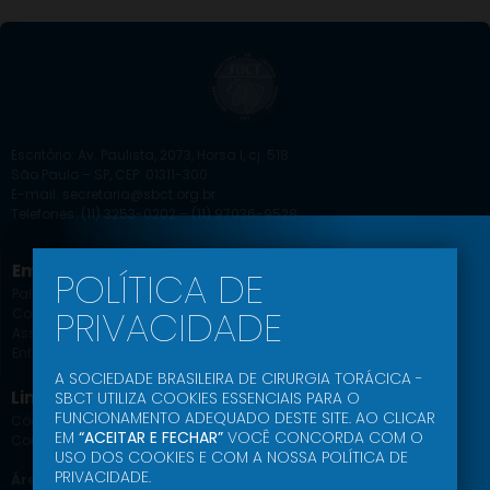
Escritório: Av. Paulista, 2073, Horsa I, cj. 518
São Paulo – SP, CEP: 01311-300
E-mail: secretaria@sbct.org.br
Telefones: (11) 3253-0202 – (11) 97036-9528
Empresa
Educação SBCT
POLÍTICA DE
Palavra do Presidente
Agenda Científica
PRIVACIDADE
Comissões
Jornal
Associe-se
Ead
Entrar
Podcast
A SOCIEDADE BRASILEIRA DE CIRURGIA TORÁCICA -
Link Uteis
SBCT UTILIZA COOKIES ESSENCIAIS PARA O
FUNCIONAMENTO ADEQUADO DESTE SITE. AO CLICAR
Código de Conduta Ética
EM
“ACEITAR E FECHAR”
VOCÊ CONCORDA COM O
Comunidade SBCT
USO DOS COOKIES E COM A NOSSA POLÍTICA DE
PRIVACIDADE.
Área do Associado