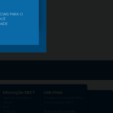
CIAIS PARA O
CÊ
ADE.
Educação SBCT
Link Uteis
Agenda Científica
Código de Conduta Ética
Jornal
Comunidade SBCT
Ead
Podcast
Área do Associado