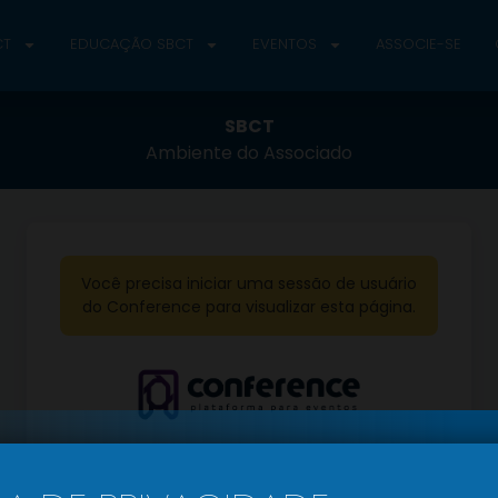
CT
EDUCAÇÃO SBCT
EVENTOS
ASSOCIE-SE
SBCT
Ambiente do Associado
Você precisa iniciar uma sessão de usuário
do Conference para visualizar esta página.