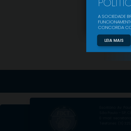
POLÍTI
A SOCIEDADE BR
FUNCIONAMENTO
CONCORDA COM 
LEIA MAIS
Escritório: Av. Paul
São Paulo – SP, CE
E-mail: secretari
Telefones: (11) 3