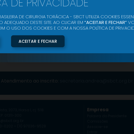
CA DE PRIVACIDADE
ASILEIRA DE CIRURGIA TORÁCICA - SBCT UTILIZA COOKIES ESSEN
 ADEQUADO DESTE SITE. AO CLICAR EM
“ACEITAR E FECHAR”
VO
O USO DOS COOKIES E COM A NOSSA POLÍTICA DE PRIVACID
Entrar
ACEITAR E FECHAR
Quero me associar
Esqueci minha senha
Atendimento ao inscrito:
secretaria.andrea@sbct.org.br
Empresa
ista, 2073, Horsa I, cj. 518
P: 01311-300
Palavra do Presidente
a@sbct.org.br
Comissões
253-0202 – (11) 97036-9528
Associe-se
Entrar