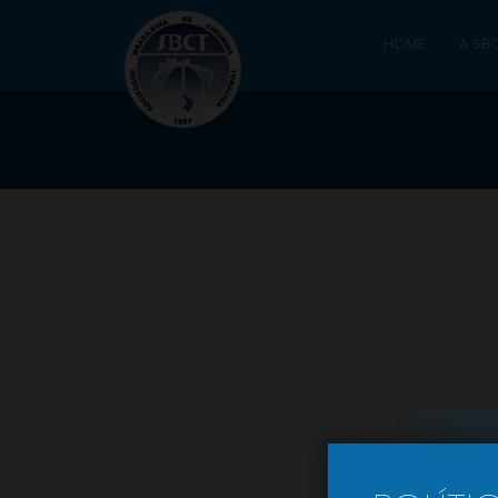
HOME
A SB