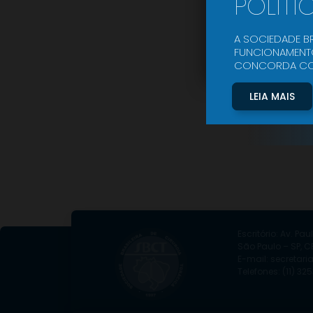
POLÍTI
A SOCIEDADE BR
FUNCIONAMENTO
CONCORDA COM 
LEIA MAIS
Escritório: Av. Paul
São Paulo – SP, CE
E-mail: secretari
Telefones: (11) 3