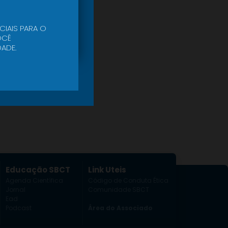
CIAIS PARA O
CÊ
ADE.
Educação SBCT
Link Uteis
Agenda Científica
Código de Conduta Ética
Jornal
Comunidade SBCT
Ead
Podcast
Área do Associado