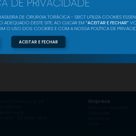
CA DE PRIVACIDADE
ASILEIRA DE CIRURGIA TORÁCICA - SBCT UTILIZA COOKIES ESSEN
 ADEQUADO DESTE SITE. AO CLICAR EM
“ACEITAR E FECHAR”
VO
O USO DOS COOKIES E COM A NOSSA POLÍTICA DE PRIVACID
ACEITAR E FECHAR
Empresa
ista, 2073, Horsa I, cj. 518
P: 01311-300
Palavra do Presidente
a@sbct.org.br
Comissões
253-0202 – (11) 97036-9528
Associe-se
Entrar