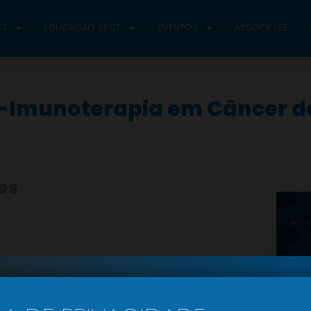
CT
EDUCAÇÃO SBCT
EVENTOS
ASSOCIE-SE
ós-Imunoterapia em Câncer 
es