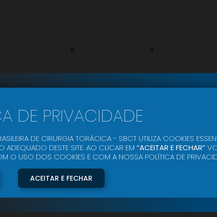
5
6
CA DE PRIVACIDADE
12
13
ASILEIRA DE CIRURGIA TORÁCICA - SBCT UTILIZA COOKIES ESSEN
 ADEQUADO DESTE SITE. AO CLICAR EM
“ACEITAR E FECHAR”
VO
O USO DOS COOKIES E COM A NOSSA POLÍTICA DE PRIVACID
ACEITAR E FECHAR
19
20
08:00
9th Annual Confe