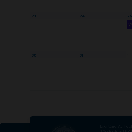
23
24
2
W
30
31
1
Escritório: Av. Paul
São Paulo – SP, CE