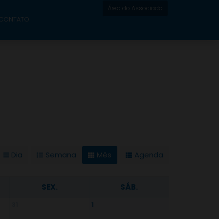
Área do Associado
CONTATO
Dia
Semana
Mês
Agenda
SEX.
SÁB.
31
1