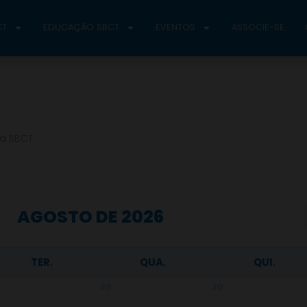
CT
EDUCAÇÃO SBCT
EVENTOS
ASSOCIE-SE
a SBCT.
AGOSTO DE 2026
TER.
QUA.
QUI.
8
29
30