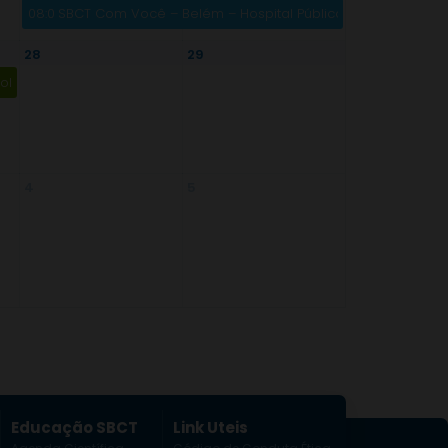
08:00
SBCT Com Você – Belém – Hospital Público Estadual Galile
28
29
ologia Torácica
4
5
Educação SBCT
Link Uteis