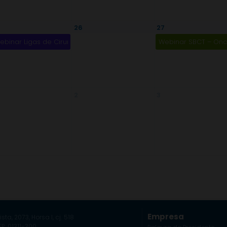
5
26
27
ebinar Ligas de Cirurgia Torácica – Cirurgia Torácica Pediátrica
Webinar SBCT – Onc
2
3
Empresa
ista, 2073, Horsa I, cj. 518
P: 01311-300