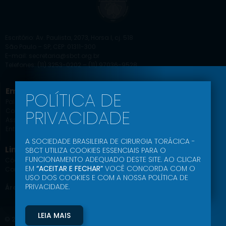
Escritório: Av. Paulista, 2073, Horsa I, cj. 518
São Paulo – SP, CEP: 01311-300
E-mail: secretaria@sbct.org.br
Telefones: (11) 3253-0202 – (11) 97036-9528
Empresa
Educação SBCT
POLÍTICA DE
Palavra do Presidente
Agenda Científica
PRIVACIDADE
Comissões
Jornal
Associe-se
Ead
Entrar
Podcast
A SOCIEDADE BRASILEIRA DE CIRURGIA TORÁCICA -
Link Uteis
SBCT UTILIZA COOKIES ESSENCIAIS PARA O
FUNCIONAMENTO ADEQUADO DESTE SITE. AO CLICAR
Código de Conduta Ética
EM
“ACEITAR E FECHAR”
VOCÊ CONCORDA COM O
Comunidade SBCT
USO DOS COOKIES E COM A NOSSA POLÍTICA DE
PRIVACIDADE.
Área do Associado
LEIA MAIS
© 2024- SBCT – Sociedade Brasileira de Cirurgia Torácica – Todos os