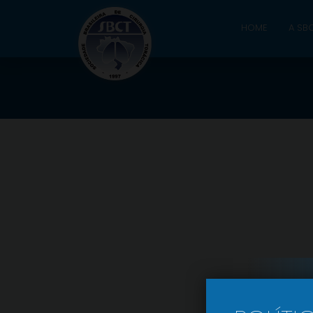
HOME
A SB