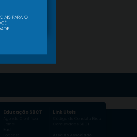
CIAIS PARA O
CÊ
ADE.
Educação SBCT
Link Uteis
Agenda Científica
Código de Conduta Ética
Jornal
Comunidade SBCT
Ead
Podcast
Área do Associado