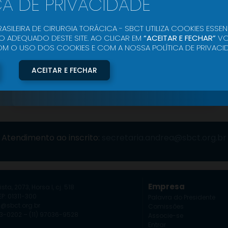
CA DE PRIVACIDADE
ASILEIRA DE CIRURGIA TORÁCICA - SBCT UTILIZA COOKIES ESSEN
 ADEQUADO DESTE SITE. AO CLICAR EM
“ACEITAR E FECHAR”
VO
O USO DOS COOKIES E COM A NOSSA POLÍTICA DE PRIVACID
Entrar
ACEITAR E FECHAR
Quero me associar
Esqueci minha senha
Atendimento ao inscrito:
secretaria.andrea@sbct.org.br
Empresa
ista, 2073, Horsa I, cj. 518
P: 01311-300
Palavra do Presidente
a@sbct.org.br
Comissões
253-0202 – (11) 97036-9528
Associe-se
Entrar