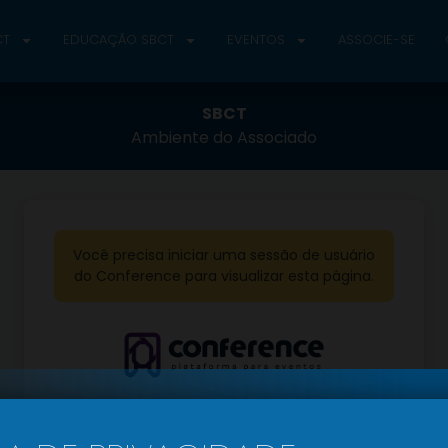
CT
EDUCAÇÃO SBCT
EVENTOS
ASSOCIE-SE
SBCT
Ambiente do Associado
Você precisa iniciar uma sessão de usuário
do Conference para visualizar esta página.