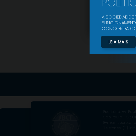
POLÍTI
A SOCIEDADE BR
FUNCIONAMENTO
CONCORDA COM 
LEIA MAIS
Escritório: Av. Paul
São Paulo – SP, CE
E-mail: secretari
Telefones: (11) 3