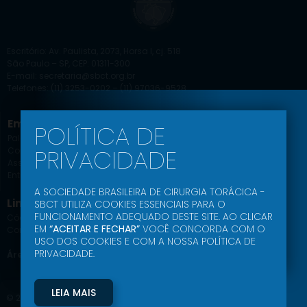
Escritório: Av. Paulista, 2073, Horsa I, cj. 518
São Paulo – SP, CEP: 01311-300
E-mail: secretaria@sbct.org.br
Telefones: (11) 3253-0202 – (11) 97036-9528
Empresa
Educação SBCT
POLÍTICA DE
Palavra do Presidente
Agenda Científica
PRIVACIDADE
Comissões
Jornal
Associe-se
Ead
Entrar
Podcast
A SOCIEDADE BRASILEIRA DE CIRURGIA TORÁCICA -
Link Uteis
SBCT UTILIZA COOKIES ESSENCIAIS PARA O
FUNCIONAMENTO ADEQUADO DESTE SITE. AO CLICAR
Código de Conduta Ética
EM
“ACEITAR E FECHAR”
VOCÊ CONCORDA COM O
Comunidade SBCT
USO DOS COOKIES E COM A NOSSA POLÍTICA DE
PRIVACIDADE.
Área do Associado
LEIA MAIS
© 2024- SBCT – Sociedade Brasileira de Cirurgia Torácica – Todos os