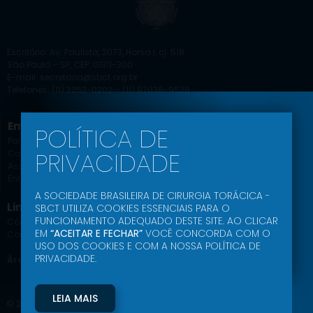
Escritório: Av. Paulista, 2073, Horsa I, cj. 518
São Paulo – SP, CEP: 01311-300
E-mail: secretaria@sbct.org.br
Telefones: (11) 3253-0202 – (11) 97036-9528
Empresa
Educação SBCT
POLÍTICA DE
Palavra do Presidente
Agenda Científica
PRIVACIDADE
Comissões
Jornal
Associe-se
Ead
Entrar
Podcast
A SOCIEDADE BRASILEIRA DE CIRURGIA TORÁCICA -
Link Uteis
SBCT UTILIZA COOKIES ESSENCIAIS PARA O
FUNCIONAMENTO ADEQUADO DESTE SITE. AO CLICAR
Código de Conduta Ética
EM
“ACEITAR E FECHAR”
VOCÊ CONCORDA COM O
Comunidade SBCT
USO DOS COOKIES E COM A NOSSA POLÍTICA DE
PRIVACIDADE.
Área do Associado
LEIA MAIS
© 2024- SBCT – Sociedade Brasileira de Cirurgia Torácica – Todos os