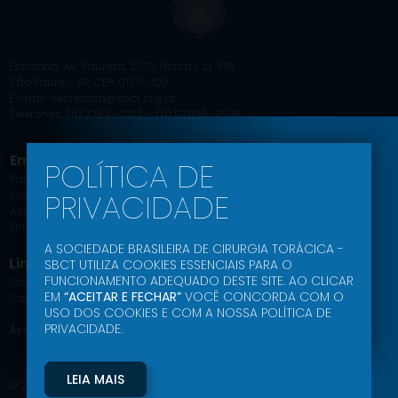
Escritório: Av. Paulista, 2073, Horsa I, cj. 518
São Paulo – SP, CEP: 01311-300
E-mail: secretaria@sbct.org.br
Telefones: (11) 3253-0202 – (11) 97036-9528
Empresa
Educação SBCT
POLÍTICA DE
Palavra do Presidente
Agenda Científica
PRIVACIDADE
Comissões
Jornal
Associe-se
Ead
Entrar
Podcast
A SOCIEDADE BRASILEIRA DE CIRURGIA TORÁCICA -
Link Uteis
SBCT UTILIZA COOKIES ESSENCIAIS PARA O
FUNCIONAMENTO ADEQUADO DESTE SITE. AO CLICAR
Código de Conduta Ética
EM
“ACEITAR E FECHAR”
VOCÊ CONCORDA COM O
Comunidade SBCT
USO DOS COOKIES E COM A NOSSA POLÍTICA DE
PRIVACIDADE.
Área do Associado
LEIA MAIS
© 2024- SBCT – Sociedade Brasileira de Cirurgia Torácica – Todos os