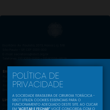
Escritório: Av. Paulista, 2073, Horsa I, cj. 518
São Paulo – SP, CEP: 01311-300
E-mail: secretaria@sbct.org.br
Telefones: (11) 3253-0202 – (11) 97036-9528
Empresa
Educação SBCT
POLÍTICA DE
Palavra do Presidente
Agenda Científica
PRIVACIDADE
Comissões
Jornal
Associe-se
Ead
Entrar
Podcast
A SOCIEDADE BRASILEIRA DE CIRURGIA TORÁCICA -
Link Uteis
SBCT UTILIZA COOKIES ESSENCIAIS PARA O
FUNCIONAMENTO ADEQUADO DESTE SITE. AO CLICAR
Código de Conduta Ética
EM
“ACEITAR E FECHAR”
VOCÊ CONCORDA COM O
Comunidade SBCT