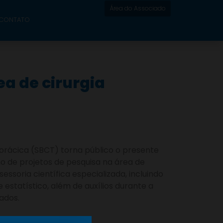
Área do Associado
CONTATO
ea de cirurgia
 Torácica (SBCT) torna público o presente
 de projetos de pesquisa na área de
essoria científica especializada, incluindo
 estatístico, além de auxílios durante a
ados.
é 29/05/2026.