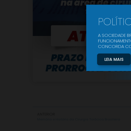
POLÍTI
A SOCIEDADE BR
FUNCIONAMENTO
CONCORDA COM 
LEIA MAIS
ANTERIOR
Memória e História da Cirurgia Torácica Brasileira