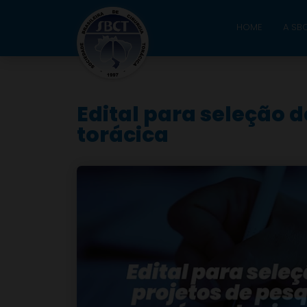
HOME
A SB
Edital para seleção d
torácica