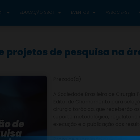
CT
EDUCAÇÃO SBCT
EVENTOS
ASSOCIE-SE
e projetos de pesquisa na ár
Prezado(a)
A Sociedade Brasileira de Cirurgia
Edital de Chamamento para seleção
cirurgia torácica, que receberão ass
suporte metodológico, regulatório e
execução e a publicação dos result
Prazo de submissão prorrogado at