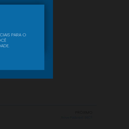
CIAIS PARA O
CÊ
ADE.
PRÓXIMO
Novo Podcast SBCT