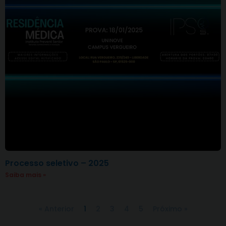
Processo seletivo – 2025
Saiba mais »
« Anterior
1
2
3
4
5
Próximo »