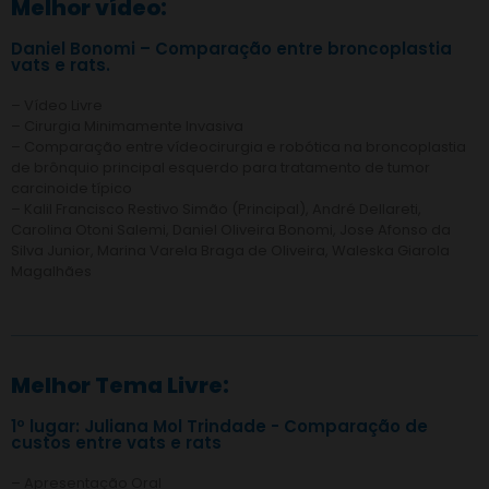
Melhor vídeo:
Daniel Bonomi – Comparação entre broncoplastia
vats e rats.
– Vídeo Livre
– Cirurgia Minimamente Invasiva
– Comparação entre vídeocirurgia e robótica na broncoplastia
de brônquio principal esquerdo para tratamento de tumor
carcinoide típico
– Kalil Francisco Restivo Simão (Principal), André Dellareti,
Carolina Otoni Salemi, Daniel Oliveira Bonomi, Jose Afonso da
Silva Junior, Marina Varela Braga de Oliveira, Waleska Giarola
Magalhães
Melhor Tema Livre:
1º lugar: Juliana Mol Trindade - Comparação de
custos entre vats e rats
– Apresentação Oral