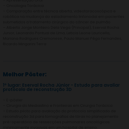
– Apresentação Oral
– Oncologia Torácica
– Comparação entre técnica aberta, videotoracoscópica e
robótica na mudança do estadiamento linfonodal em pacientes
submetidos a tratamento cirúrgico do câncer de pulmão
– Alberto Jorge Monteiro Dela Vega (Principal), Eserval Rocha
Junior, Leonardo Pontual de Lima, Leticia Leone Lauricella,
Mariana Rodrigues Cremonese, Paulo Manuel Pêgo Fernandes,
Ricardo Mingarini Terra
Melhor Pôster:
1º lugar: Eserval Rocha Júnior - Estudo para avaliar
protocolo de reconstrução 3D
– E-pôster
– Cirurgia do Mediastino e Fronteiras em Cirurgia Torácica
– Estudo piloto para avaliação do protocolo simplificado de
reconstrução 3d para tomografias de tórax no planejamento
pré-operatório de ressecções pulmonares oncológicas
minimamente invasivas em um hospital de ensino.