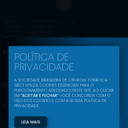
Escritório: Av. Paulista, 2073, Horsa I, cj. 518
São Paulo – SP, CEP: 01311-300
E-mail: secretaria@sbct.org.br
Telefones: (11) 3253-0202 – (11) 97036-9528
Empresa
Educação SBCT
POLÍTICA DE
Palavra do Presidente
Agenda Científica
PRIVACIDADE
Comissões
Jornal
Associe-se
Ead
Entrar
Podcast
A SOCIEDADE BRASILEIRA DE CIRURGIA TORÁCICA -
Link Uteis
SBCT UTILIZA COOKIES ESSENCIAIS PARA O
FUNCIONAMENTO ADEQUADO DESTE SITE. AO CLICAR
Código de Conduta Ética
EM
“ACEITAR E FECHAR”
VOCÊ CONCORDA COM O
Comunidade SBCT
USO DOS COOKIES E COM A NOSSA POLÍTICA DE
PRIVACIDADE.
Área do Associado
LEIA MAIS
© 2024- SBCT – Sociedade Brasileira de Cirurgia Torácica – Todos os