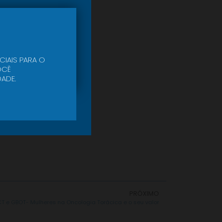
CIAIS PARA O
CÊ
ADE.
PRÓXIMO
T e GBOT- Mulheres na Oncologia Torácica e o seu valor