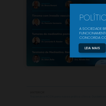
POLÍTI
A SOCIEDADE BR
FUNCIONAMENTO
CONCORDA COM 
LEIA MAIS
ANTERIOR
Trazendo o NCCN para nossa prática clínica. Guideline