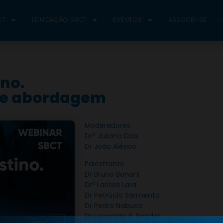
CT
EDUCAÇÃO SBCT
EVENTOS
ASSOCIE-SE
no.
o e abordagem
Moderadores
Drª Juliana Dias
Dr João Aléssio
Palestrante
Dr Bruno Bonani
Drº Larissa Lara
Dr Petrúcio Sarmento
Dr Pedro Nabuco
Dr Leonardo R. Roeder